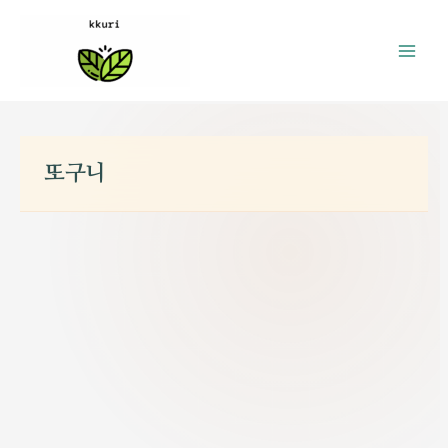
콘
텐
츠
로
건
너
또구니
뛰
기