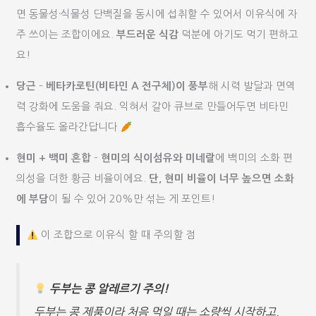
면 동물성·식물성 단백질을 동시에 섭취할 수 있어서 이유식에 자
주 쓰이는 조합이에요.
부드러운 식감
덕분에 아기도 먹기 편하고
요!
당근
–
베타카로틴(비타민 A 전구체)이 풍부
해 시력 발달과 면역
력 강화에 도움을 줘요. 익혀서 갈아 큐브로 만들어두면 비타민
흡수율도 올라간답니다
현미 + 백미 혼합
–
현미의 식이섬유와 미네랄
에 백미의 소화 편
의성을 더한 황금 비율이에요.
단, 현미 비율이 너무 높으면 소화
에 부담
이 될 수 있어 20%만 섞는 게 포인트!
이 조합으로 이유식 할 때 주의할 점
두부는 콩 알레르기 주의!
두부는 콩 제품이라 처음 먹일 때는 소량씩 시작하고,