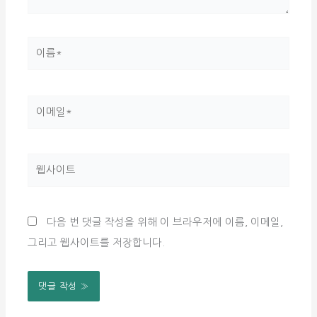
요...
이
름
*
이
메
일
웹
*
사
이
다음 번 댓글 작성을 위해 이 브라우저에 이름, 이메일,
트
그리고 웹사이트를 저장합니다.