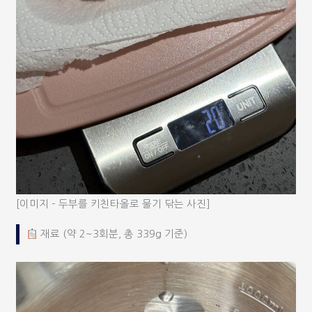
[이미지 – 두부를 키친타올로 물기 닦는 사진]
재료 (약 2~3회분, 총 339g 기준)