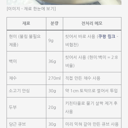
[이미지 – 재료 한눈에 보기]
재료
분량
전처리 메모
현미 (불림 불필요
씻어서 바로 사용 (
쿠팡 링크
–
9g
제품)
비협찬)
씻어서 사용 (현미:백미 = 2:8
백미
36g
비율)
채수
270ml
직접 만든 채수 사용
소고기 안심
30g
약 1cm 토막으로 썰어서 투입
키친타올로 물기 살짝 제거 후
두부
20g
사용
당근 큐브
30g
미리 익혀 갈아 만든 큐브 사용