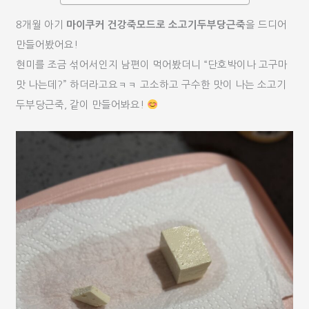
8개월 아기
마이쿠커 건강죽모드로 소고기두부당근죽
을 드디어
만들어봤어요!
현미를 조금 섞어서인지 남편이 먹어봤더니 “단호박이나 고구마
맛 나는데?” 하더라고요ㅋㅋ 고소하고 구수한 맛이 나는 소고기
두부당근죽, 같이 만들어봐요!