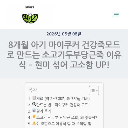
콘
텐
츠
로
2026년 05월 08일
건
8개월 아기 마이쿠커 건강죽모드
너
로 만드는 소고기두부당근죽 이유
뛰
기
식 – 현미 섞어 고소함 UP!
목차
재료 (약 2~3회분, 총 339g 기준)
만드는 법 – 마이쿠커 건강죽 모드
결과 후기
소고기 + 두부 + 당근 조합, 왜 좋을까?
이 조합으로 이유식 할 때 주의할 점