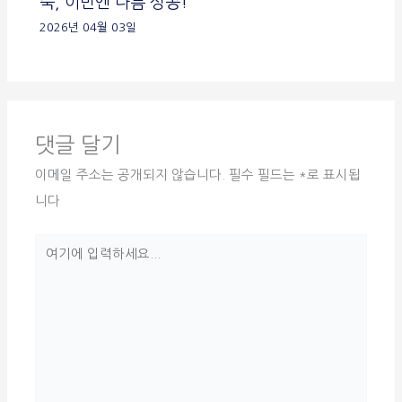
죽, 이번엔 나름 성공!
2026년 04월 03일
댓글 달기
이메일 주소는 공개되지 않습니다.
필수 필드는
*
로 표시됩
니다
여
기
에
입
력
하
세