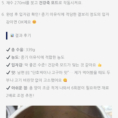
채수 270ml를 붓고
건강죽 모드
로 작동시켜요.
완성 후 입자감 확인! 중기 이유식에 적당한 결보리 정도의 입자
감이면 OK예요
결과 후기
총 수율:
339g
농도:
중기 이유식에 적합한 농도
입자감:
딱 좋은 수준! 건강죽 모드가 맞는 것 같아요
맛:
남편 曰 “단호박이나 고구마 맛”… 제가 먹어봤을 때도 두
부나 고기 비린맛 없이 고소했어요
아쉬운 점:
총 양이 조금 적게 나와서 6회분이 필요하면 재료
2배로 조정 추천!