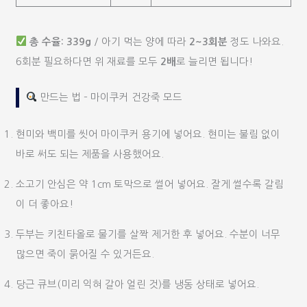
총 수율: 339g
/ 아기 먹는 양에 따라
2~3회분
정도 나와요.
6회분 필요하다면 위 재료를 모두
2배
로 늘리면 됩니다!
만드는 법 – 마이쿠커 건강죽 모드
현미와 백미를 씻어 마이쿠커 용기에 넣어요. 현미는 불림 없이
바로 써도 되는 제품을 사용했어요.
소고기 안심은 약 1cm 토막으로 썰어 넣어요. 잘게 썰수록 갈림
이 더 좋아요!
두부는 키친타올로 물기를 살짝 제거한 후 넣어요. 수분이 너무
많으면 죽이 묽어질 수 있거든요.
당근 큐브(미리 익혀 갈아 얼린 것)를 냉동 상태로 넣어요.