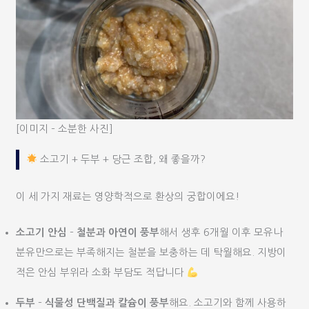
[이미지 – 소분한 사진]
소고기 + 두부 + 당근 조합, 왜 좋을까?
이 세 가지 재료는 영양학적으로 환상의 궁합이에요!
소고기 안심
–
철분과 아연이 풍부
해서 생후 6개월 이후 모유나
분유만으로는 부족해지는 철분을 보충하는 데 탁월해요. 지방이
적은 안심 부위라 소화 부담도 적답니다
두부
–
식물성 단백질과 칼슘이 풍부
해요. 소고기와 함께 사용하