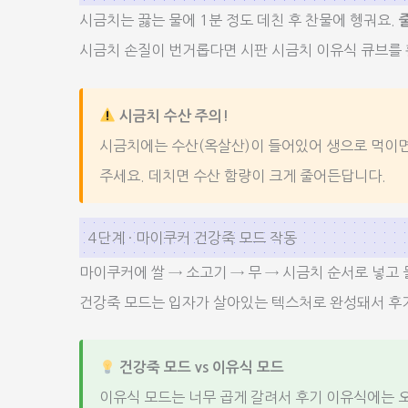
시금치는 끓는 물에 1분 정도 데친 후 찬물에 헹궈요.
시금치 손질이 번거롭다면 시판 시금치 이유식 큐브를
시금치 수산 주의!
시금치에는 수산(옥살산)이 들어있어 생으로 먹이면
주세요. 데치면 수산 함량이 크게 줄어든답니다.
4단계 · 마이쿠커 건강죽 모드 작동
마이쿠커에 쌀 → 소고기 → 무 → 시금치 순서로 넣고 물
건강죽 모드는 입자가 살아있는 텍스처로 완성돼서 후기
건강죽 모드 vs 이유식 모드
이유식 모드는 너무 곱게 갈려서 후기 이유식에는 