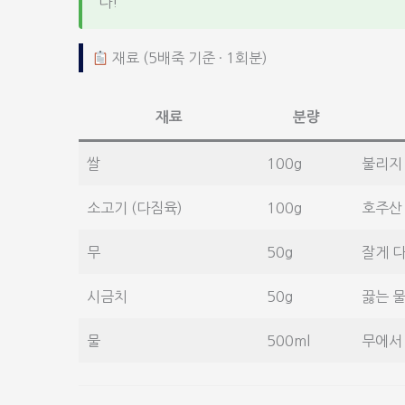
다!
재료 (5배죽 기준 · 1회분)
재료
분량
쌀
100g
불리지
소고기 (다짐육)
100g
호주산
무
50g
잘게 
시금치
50g
끓는 물
물
500ml
무에서