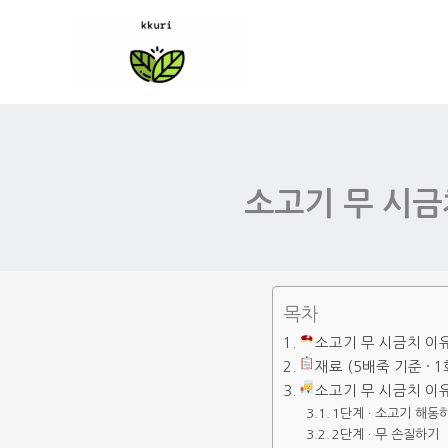
콘
텐
츠
로
건
너
소고기 무 시금
뛰
기
목차
소고기 무 시금치 이유
재료 (5배죽 기준 · 1
소고기 무 시금치 이
1단계 · 소고기 해동
2단계 · 무 손질하기