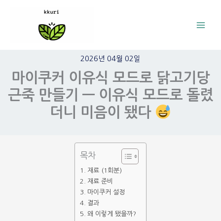
콘
텐
츠
로
2026년 04월 02일
건
마이쿠커 이유식 모드로 닭고기당
너
근죽 만들기 — 이유식 모드로 돌렸
뛰
기
더니 미음이 됐다
목차
재료 (1회분)
재료 준비
마이쿠커 설정
결과
왜 이렇게 됐을까?