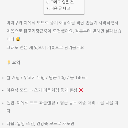
그래도 얻은 것
다음 글 예고
마이쿠커 이유식 모드로 중기 이유식을 직접 만들기 시작하면서
처음으로
닭고기당근죽
에 도전했어요. 결론부터 말하면
실패
했습
니다
그래도 얻은 게 있으니 기록으로 남겨볼게요.
요약
쌀 20g / 닭고기 10g / 당근 10g / 물 140ml
이유식 모드 → 초기 미음처럼 묽게 완성
원인: 이유식 모드 과블렌딩 + 당근 큐브 이중 처리 + 물 비율 과
다
다음: 동일 조건, 건강죽 모드로 재도전