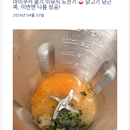
마이쿠커 중기 이유식 도전기
닭고기 당근
죽, 이번엔 나름 성공!
2026년 04월 03일