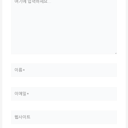
기
에
입
력
하
세
요...
이
름
*
이
메
일
웹
*
사