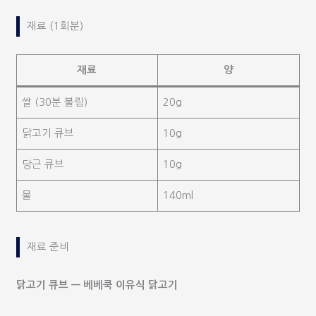
재료 (1회분)
재료
양
쌀 (30분 불림)
20g
닭고기 큐브
10g
당근 큐브
10g
물
140ml
재료 준비
닭고기 큐브 — 베베쿡 이유식 닭고기