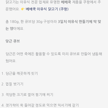
닭고기는 이유식 전문 업체로 유명한
베베쿡
제품을 쿠팡에서 주
문했어요.
베베쿡 이유식 닭고기 (쿠팡)
총 180g, 한 큐브당 30g 구성이라
3일치 이유식 만들기에 딱 맞
는 양
이에요.
당근 큐브
당근은 어떤 죽에든 활용할 수 있도록 미리 큐브로 만들어 냉동해
뒀어요.
당근을 깨끗하게 씻기
껍질 벗기기
적당한 크기로 썰어 찜기에 찌기
젓가락이 쑥 들어갈 정도로 익으면 믹서기에 갈기